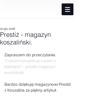
22 gru 2018
Prestiż - magazyn
koszaliński.
Zapraszam do przeczytania.
"Czasami projektuje razem z 
klientami" - prestiż magazyn 
koszaliński.
Bardzo dziękuję magazynowi Prestiż 
z Koszalina za piękny artykuł.