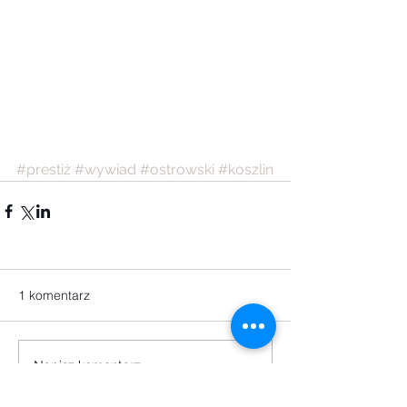
#prestiż
#wywiad
#ostrowski
#koszlin
1 komentarz
Napisz komentarz...