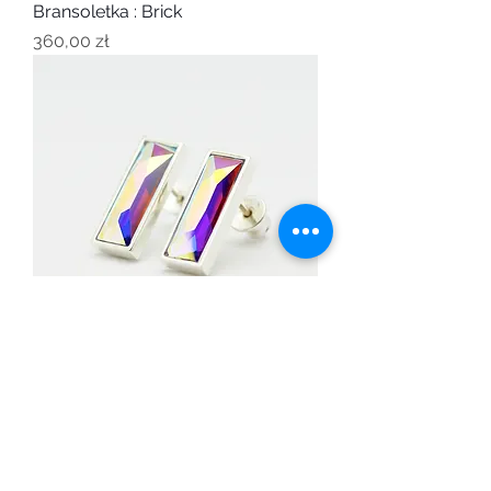
Bransoletka : Brick
Cena
360,00 zł
Kolczyki : Brick z kryształkiem
Cena
300,00 zł