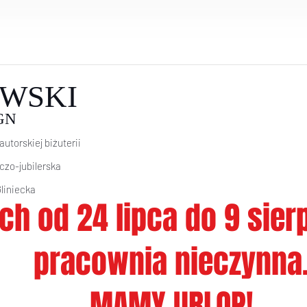
WSKI
GN
autorskiej biżuterii
icz
o-jubilerska
Gliniecka
ch od 24 lipca do 9 sie
pracownia nieczynna
MAMY URLOP!