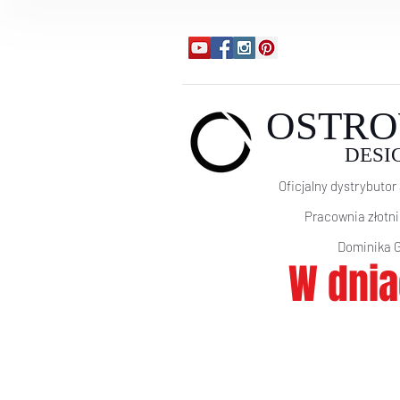
OSTRO
DESI
Oficjalny dystrybutor 
Pracownia złotn
Domi
nika 
W dnia