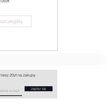
Cena
,00zł
j szczegóły
niesz 20zł na zakupy.
zapisz się