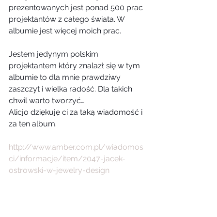
prezentowanych jest ponad 500 prac 
projektantów z całego świata. W 
albumie jest więcej moich prac.
Jestem jedynym polskim 
projektantem który znalazł się w tym 
albumie to dla mnie prawdziwy 
zaszczyt i wielka radość. Dla takich 
chwil warto tworzyć…. 
Alicjo dziękuję ci za taką wiadomość i 
za ten album. 
http://www.amber.com.pl/wiadomos
ci/informacje/item/2047-jacek-
ostrowski-w-jewelry-design