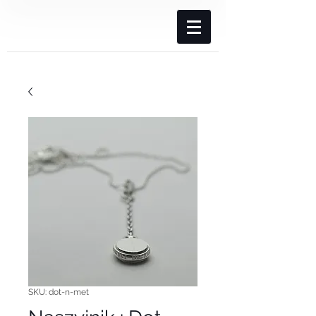
SKU: dot-n-met