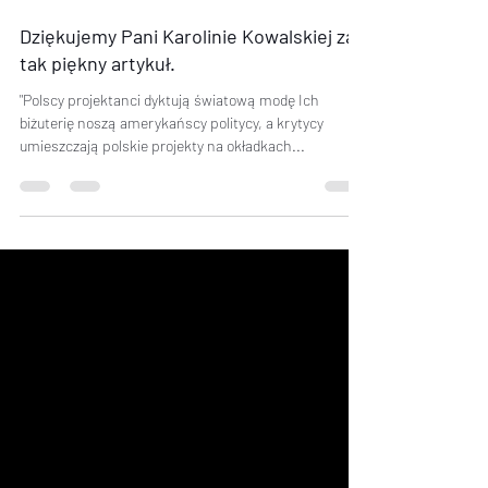
5 lis 2014
Dziękujemy Pani Karolinie Kowalskiej za
tak piękny artykuł.
"Polscy projektanci dyktują światową modę Ich
biżuterię noszą amerykańscy politycy, a krytycy
umieszczają polskie projekty na okładkach...