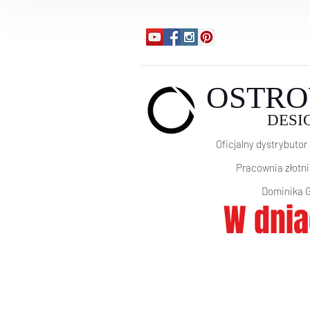
OSTRO
DESI
Oficjalny dystrybutor 
Pracownia złotn
Domi
nika 
W dnia