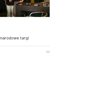
 fair – międzynarodowe targi
ierwszy prezentuje biżuterię oraz
ynarodowych targach Macef 2008 w...