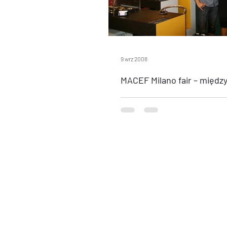
9 wrz 2008
MACEF Milano
Projektant Jacek Ostrowski po raz p
zegarki Ostrowski-Design na międz