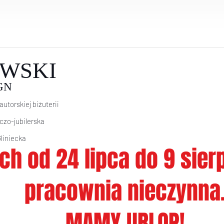
WSKI
GN
autorskiej biżuterii
icz
o-jubilerska
Gliniecka
ch od 24 lipca do 9 sie
pracownia nieczynna
MAMY URLOP!