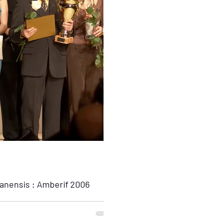
anensis : Amberif 2006
ał w Międzynarodowych Targach
ilerskich AMBERIF'2006, prezentując