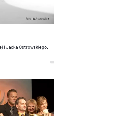
ej i Jacka Ostrowskiego.
j mody “Luxury Boy” Emilii Koryckiej i
o. Wyjątkowy pokaz na Gali...