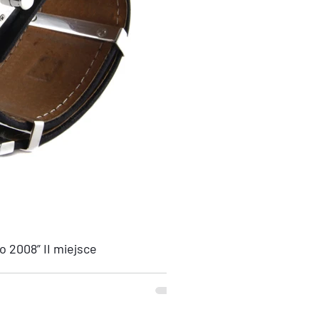
 2008” II miejsce
 w kategorii „Biżuteria męska w stylu retro”
iosło 2008” W ogólnopolskim...