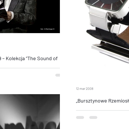
 – Kolekcja “The Sound of
u 2009 – Kolekcja “The Sound of
erif uświetniły pokazy na Gali Mody...
12 mar 2008
„Bursztynowe Rzemiosło
Nagroda dla Jacka Ostrowskiego
w konkursie „Bursztynowe Rzem