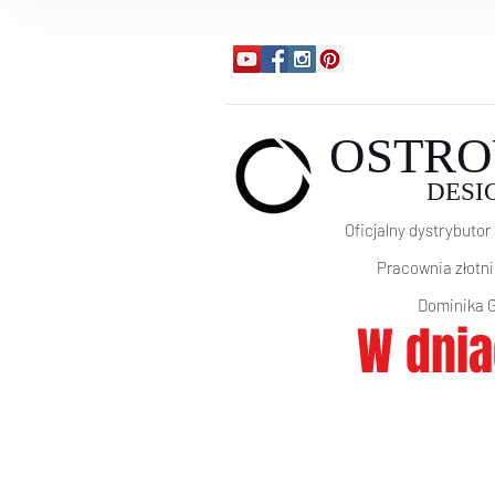
OSTRO
DESI
Oficjalny dystrybutor 
Pracownia złotn
Domi
nika 
W dnia