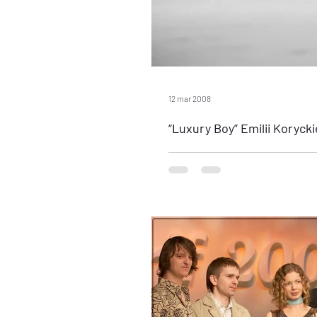
12 mar 2008
“Luxury Boy” Emilii Korycki
Gala mody i bursztynu – pokaz męskie
kolekcji biżuterii Jacka Ostrowskieg