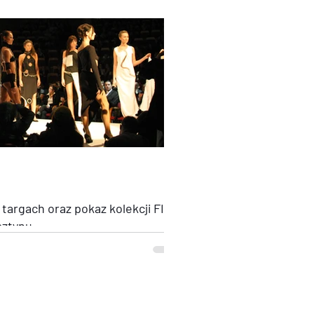
 targach oraz pokaz kolekcji FINE
sztynu
kcji biżuterii OSTROWSKI-DESIGN odbyła się
nu, Biżuterii i Kamieni...