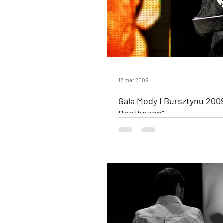
12 mar 2009
Gala Mody I Bursztynu 2009
Beethoven”
Targi Amberif: Gala Mody I Bursztyn
Beethoven” Drugi wieczór targów Amb