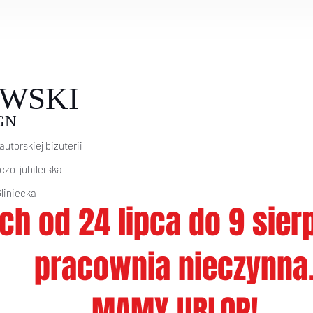
WSKI
GN
autorskiej biżuterii
icz
o-jubilerska
Gliniecka
ch od 24 lipca do 9 sie
pracownia nieczynna
MAMY URLOP!