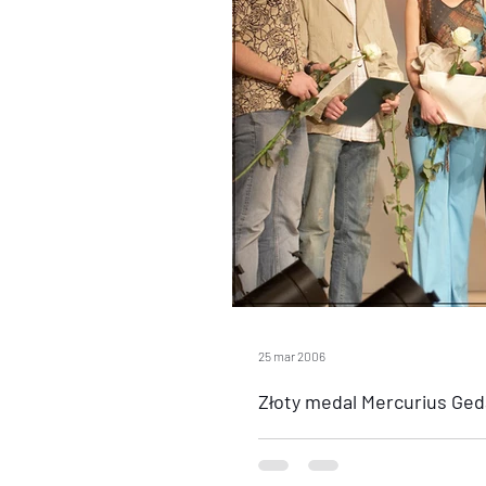
25 mar 2006
Złoty medal Mercurius Ged
Firma po raz pierwszy bierze udzi
Bursztynu, Biżuterii i Kamieni Jub
dużą...