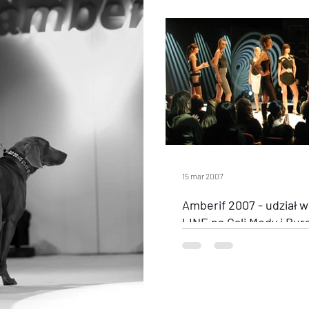
15 mar 2007
Amberif 2007 - udział w
LINE na Gali Mody i Bur
Prezentacja tegorocznych kole
nie tylko na hali Targów Burszty