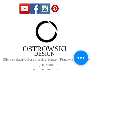
OSTROWSKI
DESIGN
Oficjalny dystrybutor autorskiej biżuterii Pracownia złotnicz
o-
jubilerska
Domi
nika Gliniecka
Jubiler z Gdańska
W dniach od 24 lipca do 9
sierpnia 2026
pracownia nieczynna.
MAMY URLOP!