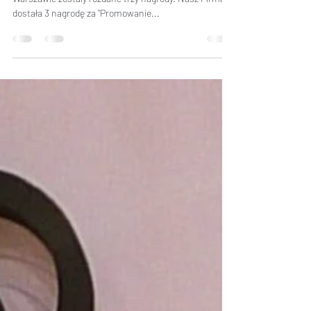
Nagroda Ministra Gospodarki.
Podczas targów biżuterujnych Złoto Srebro Czas w
Warszawie zostały rozdane trzy nagrody. Nasz Firma
dostała 3 nagrodę za "Promowanie...