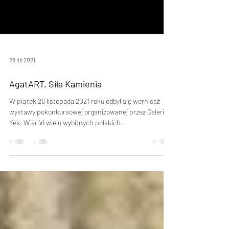
29 lis 2021
AgatART. Siła Kamienia
W piątek 26 listopada 2021 roku odbył się wernisaż
wystawy pokonkursowej organizowanej przez Galerię
Yes. W śród wielu wybitnych polskich...