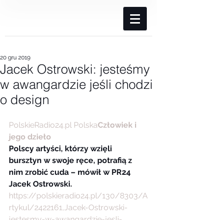
20 gru 2019
Jacek Ostrowski: jesteśmy
w awangardzie jeśli chodzi
o design
PolskieRadio24.pl
Polska
Człowiek i 
jego dzieło
Polscy artyści, którzy wzięli 
bursztyn w swoje ręce, potrafią z 
nim zrobić cuda – mówił w PR24 
Jacek Ostrowski.  
https://polskieradio24.pl/130/8303/A
rtykul/2422161,Jacek-Ostrowski-
jestesmy-w-awangardzie-jesli-