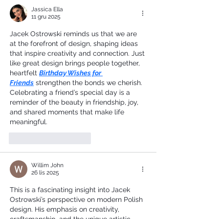
Jassica Ella
11 gru 2025
Jacek Ostrowski reminds us that we are 
at the forefront of design, shaping ideas 
that inspire creativity and connection. Just 
like great design brings people together, 
heartfelt 
Birthday Wishes for 
Friends
 strengthen the bonds we cherish. 
Celebrating a friend’s special day is a 
reminder of the beauty in friendship, joy, 
and shared moments that make life 
meaningful.
Polub
Odpowiedz
Willim John
26 lis 2025
This is a fascinating insight into Jacek 
Ostrowski’s perspective on modern Polish 
design. His emphasis on creativity, 
craftsmanship, and the unique artistic 