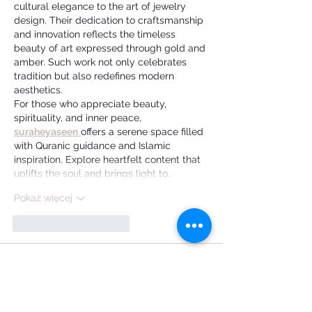
cultural elegance to the art of jewelry 
design. Their dedication to craftsmanship 
and innovation reflects the timeless 
beauty of art expressed through gold and 
amber. Such work not only celebrates 
tradition but also redefines modern 
aesthetics.
For those who appreciate beauty, 
spirituality, and inner peace, 
suraheyaseen
offers a serene space filled 
with Quranic guidance and Islamic 
inspiration. Explore heartfelt content that 
uplifts the soul and brings light to…
Pokaż więcej
Polub
Odpowiedz
Sawdah Salib
21 maj 2025
For those looking to explore it in more 
depth, I highly recommend accessing 