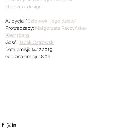
chodzi-o-design
Audycja: "
Człowiek i jego dzieło"
Prowadzący: 
Małgorzata Raczyńska-
Weinsberg
Gość: 
Jacek Ostrowski
Data emisji: 14.12.2019
Godzina emisji: 18.06