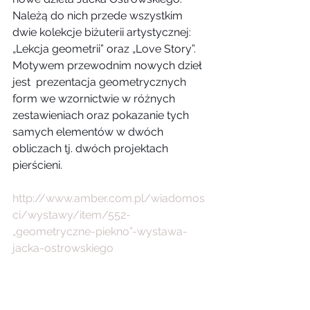
Należą do nich przede wszystkim 
dwie kolekcje biżuterii artystycznej: 
„Lekcja geometrii” oraz „Love Story”. 
Motywem przewodnim nowych dzieł 
jest  prezentacja geometrycznych 
form we wzornictwie w różnych 
zestawieniach oraz pokazanie tych 
samych elementów w dwóch 
obliczach tj. dwóch projektach 
pierścieni.
http://www.amber.com.pl/wiadomos
ci/wystawy/item/552-
„geometryczne-piekno”-wystawa-
jacka-ostrowskiego