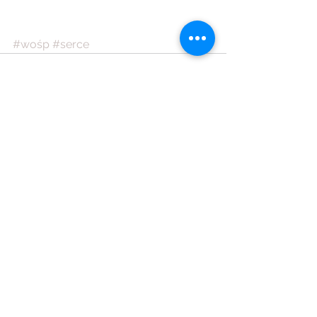
#wośp
#serce
Komentarze
Napisz komentarz...